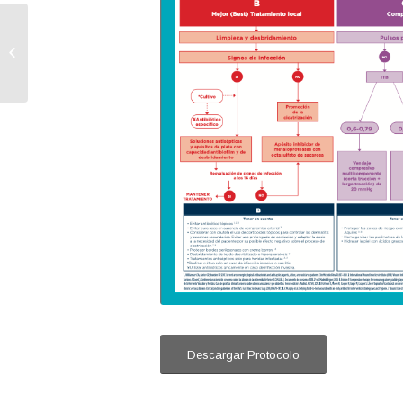
28 Congreso Nacional
Capítulo Español de
Flebología y
Linfología de la ...
Descargar Protocolo