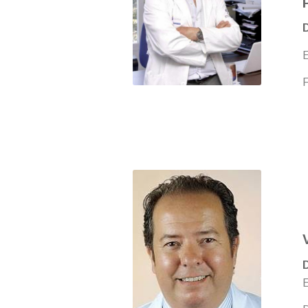
D
E
F
D
E