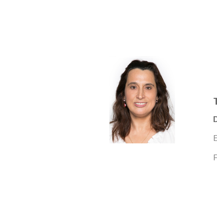
D
E
F