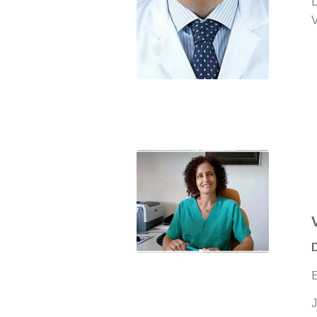
D
V
E
J