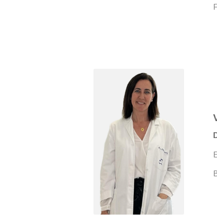
F
D
E
B