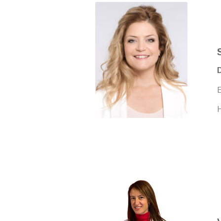
D
E
H