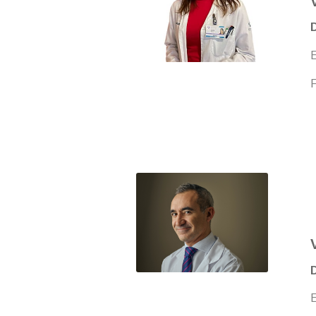
D
E
F
E