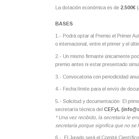
La dotación económica es de
2.500€
(
BASES
1.- Podrá optar al Premio el Primer Aut
o internacional, entre el primer y el últ
2.- Un mismo firmante únicamente podr
premio antes ni estar presentado sim
3.- Convocatoria con periodicidad anua
4.- Fecha límite para el envío de doc
5.- Solicitud y documentación: El prime
secretaría técnica del
CEFyL (
info@
* Una vez recibido, la secretaría le e
secretaría porque significa que no se 
6.- El Jurado será el Comité Científico