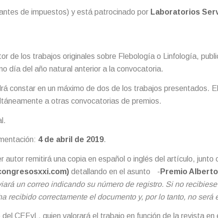
antes de impuestos) y está patrocinado por
Laboratorios Serv
or de los trabajos originales sobre Flebología o Linfología, pub
imo día del año natural anterior a la convocatoria.
á constar en un máximo de dos de los trabajos presentados. El 
ultáneamente a otras convocatorias de premios.
l.
umentación:
4 de abril de 2019
.
r autor remitirá una copia en español o inglés del artículo, junto
congresosxxi.com
)
detallando en el asunto -
Premio Albert
nviará un correo indicando su número de registro. Si no recibies
ha recibido correctamente el documento y, por lo tanto, no será e
 del CEFyL, quien valorará el trabajo en función de la revista en