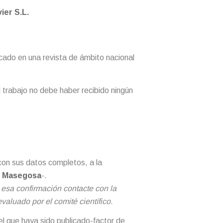
ier S.L.
licado en una revista de ámbito nacional
trabajo no debe haber recibido ningún
 con sus datos completos, a la
o Masegosa
-.
e esa confirmación contacte con la
valuado por el comité científico.
 el que haya sido publicado-factor de